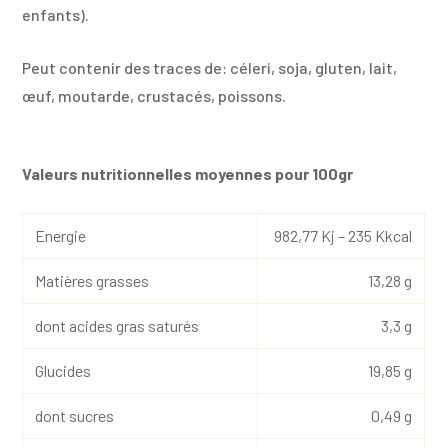
enfants).
Peut contenir des traces de: céleri, soja, gluten, lait,
œuf, moutarde, crustacés, poissons.
Valeurs nutritionnelles moyennes pour 100gr
Energie
982,77 Kj – 235 Kkcal
Matières grasses
13,28 g
dont acides gras saturés
3,3 g
Glucides
19,85 g
dont sucres
0,49 g