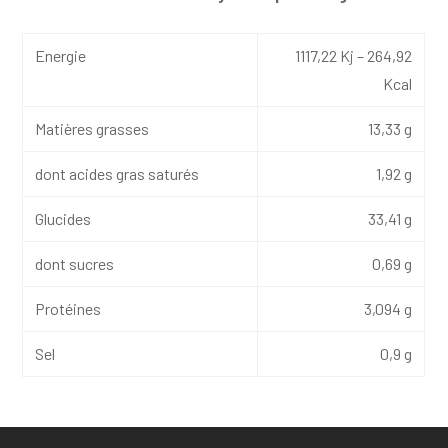
Energie
1117,22 Kj – 264,92
Kcal
Matières grasses
13,33 g
dont acides gras saturés
1,92 g
Glucides
33,41 g
dont sucres
0,69 g
Protéines
3,094 g
Sel
0,9 g