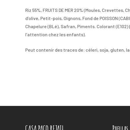
Riz 55%, FRUITS DE MER 20% (Moules, Crevettes, Cha
d’olive, Petit-pois, Oignons, Fond de POISSON (CAB
Chapelure (BLé), Safran, Piments. Colorant (E102) (
l’attention chez les enfants).
Peut contenir des traces de: céleri, soja, gluten, 
CASA PACO RETAIL
Paellas