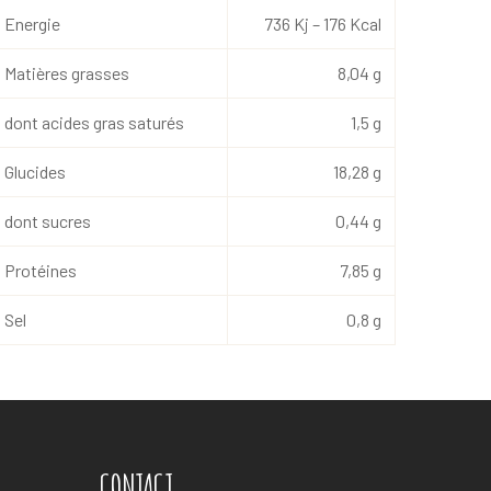
Energie
736 Kj – 176 Kcal
Matières grasses
8,04 g
dont acides gras saturés
1,5 g
Glucides
18,28 g
dont sucres
0,44 g
Protéines
7,85 g
Sel
0,8 g
CONTACT