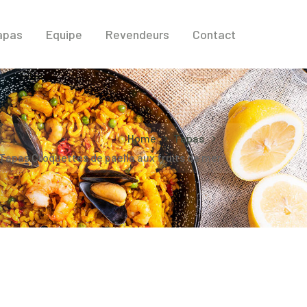
apas
Equipe
Revendeurs
Contact
Home
Tapas
Tapas Croquettes de paella aux fruits de mer