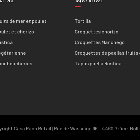
ruits de mer et poulet
Tortilla
oulet et chorizo
Croquettes chorizo
ustica
Croquettes Manchego
égétarienne
Croquettes de paellas fruits
our boucheries
Tapas paella Rustica
right Casa Paco Retail | Rue de Wasseige 96 – 4460 Grâce-Hol