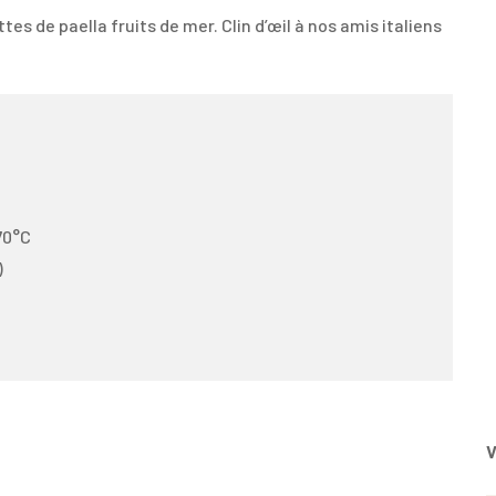
s de paella fruits de mer. Clin d’œil à nos amis italiens
170°C
)
V