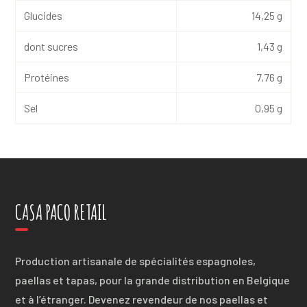
Glucides
14,25 g
dont sucres
1,43 g
Protéines
7,76 g
Sel
0,95 g
CASA PACO RETAIL
Production artisanale de spécialités espagnoles,
paellas et tapas, pour la grande distribution en Belgique
et à l’étranger. Devenez revendeur de nos paellas et