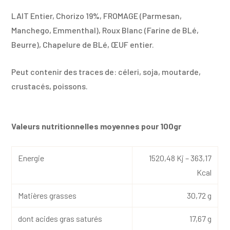
LAIT Entier, Chorizo 19%, FROMAGE (Parmesan,
Manchego, Emmenthal), Roux Blanc (Farine de BLé,
Beurre), Chapelure de BLé, ŒUF entier.
Peut contenir des traces de: céleri, soja, moutarde,
crustacés, poissons.
Valeurs nutritionnelles moyennes pour 100gr
Energie
1520,48 Kj – 363,17
Kcal
Matières grasses
30,72 g
dont acides gras saturés
17,67 g